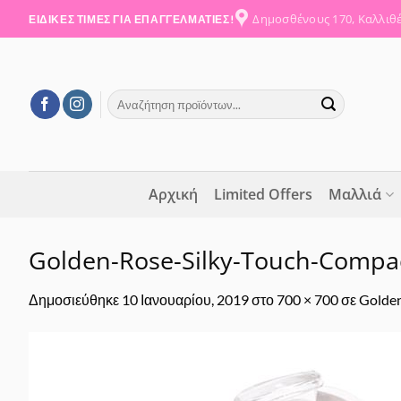
Μετάβαση
Δημοσθένους 170, Καλλιθ
ΕΙΔΙΚΕΣ ΤΙΜΕΣ ΓΙΑ ΕΠΑΓΓΕΛΜΑΤΙΕΣ!
στο
περιεχόμενο
Αναζήτηση
για:
Αρχική
Limited Offers
Μαλλιά
Golden-Rose-Silky-Touch-Compa
Δημοσιεύθηκε
10 Ιανουαρίου, 2019
στο
700 × 700
σε
Golden