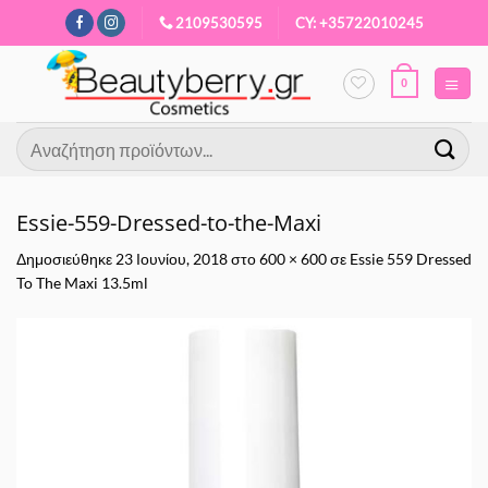
Μετάβαση
2109530595
CY: +35722010245
στο
περιεχόμενο
0
Αναζήτηση
για:
Essie-559-Dressed-to-the-Maxi
Δημοσιεύθηκε
23 Ιουνίου, 2018
στο
600 × 600
σε
Essie 559 Dressed
To The Maxi 13.5ml