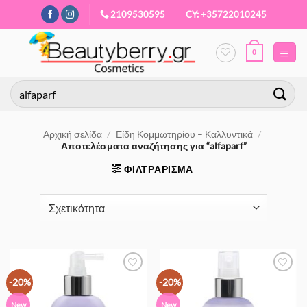
Μετάβαση
2109530595
CY: +35722010245
στο
περιεχόμενο
0
Αναζήτηση
για:
Αρχική σελίδα
/
Είδη Κομμωτηρίου – Καλλυντικά
/
Αποτελέσματα αναζήτησης για “alfaparf”
ΦΙΛΤΡΆΡΙΣΜΑ
Προσθήκη
Προσθήκη
-20%
-20%
στα
στα
Αγαπημένα
Αγαπημένα
New
New