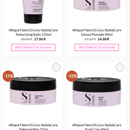
Alfaparf Semi Di Lino Style&Care
Alfaparf Semi Di Lino Style&Care
Texturizing Balm 150ml
Glossy Pomade 90ml
Original
Η
Original
Η
20.07
€
17.06
€
17.27
€
14.68
€
price
τρέχουσα
price
τρέχουσα
was:
τιμή
was:
τιμή
ΠΡΟΣΘΉΚΗ ΣΤΟ ΚΑΛΆΘΙ
ΠΡΟΣΘΉΚΗ ΣΤΟ ΚΑΛΆΘΙ
20.07 €.
είναι:
17.27 €.
είναι:
17.06 €.
14.68 €.
Προσθήκη
Προσθήκη
-15%
-15%
στα
στα
Αγαπημένα
Αγαπημένα
Alfaparf Semi Di Lino Style&Care
Alfaparf Semi Di Lino Style&Care
Defining Wax 75ml
Funk Clay 90ml