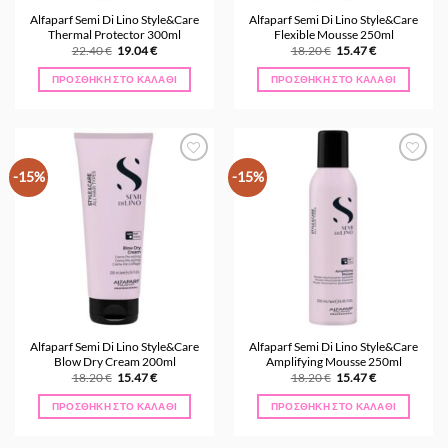
Alfaparf Semi Di Lino Style&Care
Alfaparf Semi Di Lino Style&Care
Thermal Protector 300ml
Flexible Mousse 250ml
Original
Η
Original
Η
22.40
€
19.04
€
18.20
€
15.47
€
price
τρέχουσα
price
τρέχουσα
was:
τιμή
was:
τιμή
ΠΡΟΣΘΉΚΗ ΣΤΟ ΚΑΛΆΘΙ
ΠΡΟΣΘΉΚΗ ΣΤΟ ΚΑΛΆΘΙ
22.40 €.
είναι:
18.20 €.
είναι:
19.04 €.
15.47 €.
Προσθήκη
Προσθήκη
-15%
-15%
στα
στα
Αγαπημένα
Αγαπημένα
Alfaparf Semi Di Lino Style&Care
Alfaparf Semi Di Lino Style&Care
Blow Dry Cream 200ml
Amplifying Mousse 250ml
Original
Η
Original
Η
18.20
€
15.47
€
18.20
€
15.47
€
price
τρέχουσα
price
τρέχουσα
was:
τιμή
was:
τιμή
ΠΡΟΣΘΉΚΗ ΣΤΟ ΚΑΛΆΘΙ
ΠΡΟΣΘΉΚΗ ΣΤΟ ΚΑΛΆΘΙ
18.20 €.
είναι:
18.20 €.
είναι:
15.47 €.
15.47 €.