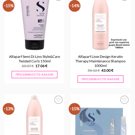
Προσθήκη
Προσθήκη
-15%
-14%
στα
στα
Αγαπημένα
Αγαπημένα
Alfaparf Semi Di Lino Style&Care
Alfaparf Lisse Design Keratin
Twisted Curls 150ml
Therapy Maintenance Shampoo
1000ml
Original
Η
20.07
€
17.06
€
price
τρέχουσα
Original
Η
50.12
€
43.00
€
was:
τιμή
price
τρέχουσα
ΠΡΟΣΘΉΚΗ ΣΤΟ ΚΑΛΆΘΙ
20.07 €.
είναι:
was:
τιμή
ΠΡΟΣΘΉΚΗ ΣΤΟ ΚΑΛΆΘΙ
17.06 €.
50.12 €.
είναι:
43.00 €.
Προσθήκη
Προσθήκη
-13%
-15%
στα
στα
Αγαπημένα
Αγαπημένα