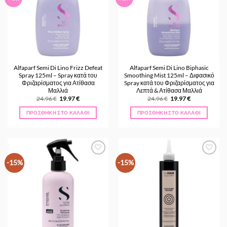
Alfaparf Semi Di Lino Frizz Defeat
Alfaparf Semi Di Lino Biphasic
Spray 125ml – Spray κατά του
Smoothing Mist 125ml – Διφασικό
Φριζαρίσματος για Ατίθασα
Spray κατά του Φριζαρίσματος για
Μαλλιά
Λεπτά & Ατίθασα Μαλλιά
Original
Η
Original
Η
24.96
€
19.97
€
24.96
€
19.97
€
price
τρέχουσα
price
τρέχουσα
was:
τιμή
was:
τιμή
ΠΡΟΣΘΉΚΗ ΣΤΟ ΚΑΛΆΘΙ
ΠΡΟΣΘΉΚΗ ΣΤΟ ΚΑΛΆΘΙ
24.96 €.
είναι:
24.96 €.
είναι:
19.97 €.
19.97 €.
Προσθήκη
Προσθήκη
-15%
-15%
στα
στα
Αγαπημένα
Αγαπημένα