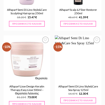
Alfaparf Semi Di Lino Style&Care
Alfaparf Scalp & Fiber Restorer
Sculpting Hairspray 250ml
250ml
Original
Η
Original
Η
18.20
€
15.47
€
48.69
€
41.39
€
price
τρέχουσα
price
τρέχουσα
was:
τιμή
was:
τιμή
ΠΡΟΣΘΉΚΗ ΣΤΟ ΚΑΛΆΘΙ
ΠΡΟΣΘΉΚΗ ΣΤΟ ΚΑΛΆΘΙ
18.20 €.
είναι:
48.69 €.
είναι:
15.47 €.
41.39 €.
Προσθήκη
Προσθήκη
-10%
-15%
στα
στα
Αγαπημένα
Αγαπημένα
Alfaparf Lisse Design Keratin
Alfaparf Semi Di Lino Style&Care
Therapy Easy Lisse 500ml –
Sea Spray 125ml
Θεραπεία Λείανσης
Original
Η
14.47
€
12.30
€
price
τρέχουσα
Original
Η
81.23
€
73.00
€
was:
τιμή
price
τρέχουσα
ΠΡΟΣΘΉΚΗ ΣΤΟ ΚΑΛΆΘΙ
14.47 €.
είναι:
was:
τιμή
ΠΡΟΣΘΉΚΗ ΣΤΟ ΚΑΛΆΘΙ
12.30 €.