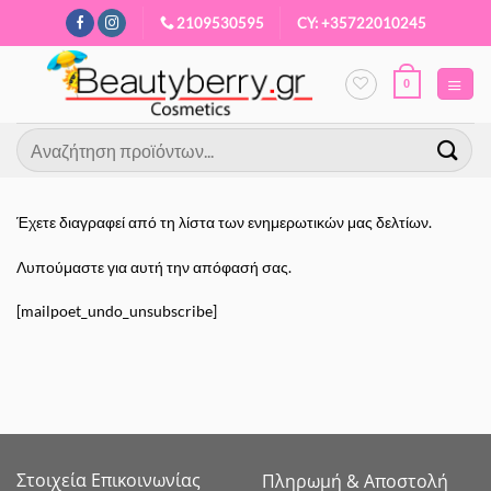
Μετάβαση
2109530595
CY: +35722010245
στο
περιεχόμενο
0
Αναζήτηση
για:
Έχετε διαγραφεί από τη λίστα των ενημερωτικών μας δελτίων.
Λυπούμαστε για αυτή την απόφασή σας.
[mailpoet_undo_unsubscribe]
Στοιχεία Επικοινωνίας
Πληρωμή & Αποστολή