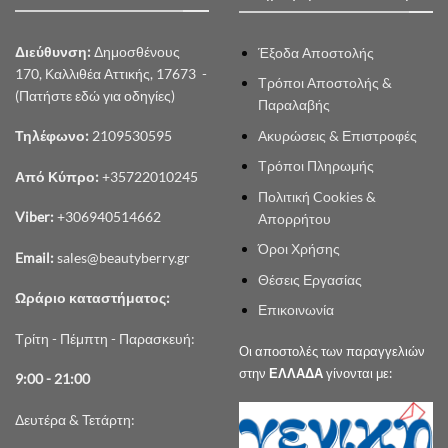
Διεύθυνση:
Δημοσθένους
Έξοδα Αποστολής
170, Καλλιθέα Αττικής, 17673 -
Τρόποι Αποστολής &
(Πατήστε εδώ για οδηγίες)
Παραλαβής
Ακυρώσεις & Επιστροφές
Τηλέφωνο:
2109530595
Τρόποι Πληρωμής
Από Κύπρο:
+35722010245
Πολιτική Cookies &
Viber:
+306940514662
Απορρήτου
Όροι Χρήσης
Email:
sales@beautyberry.gr
Θέσεις Εργασίας
Ωράριο καταστήματος:
Επικοινωνία
Τρίτη - Πέμπτη - Παρασκευή:
Οι αποστολές των παραγγελιών
στην
ΕΛΛΑΔΑ
γίνονται με:
9:00 - 21:00
Δευτέρα & Τετάρτη: