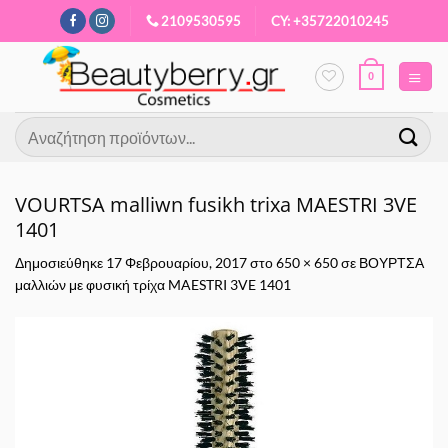
Μετάβαση
2109530595
CY: +35722010245
στο
περιεχόμενο
0
Αναζήτηση
για:
VOURTSA malliwn fusikh trixa MAESTRI 3VE
1401
Δημοσιεύθηκε
17 Φεβρουαρίου, 2017
στο
650 × 650
σε
ΒΟΥΡΤΣΑ
μαλλιών με φυσική τρίχα MAESTRI 3VE 1401