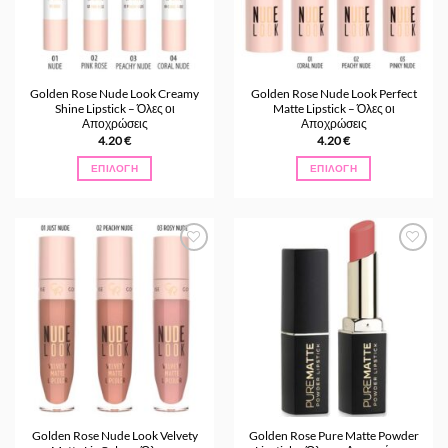
μπορούν
μπορούν
να
να
επιλεγούν
επιλεγούν
στη
στη
σελίδα
σελίδα
Golden Rose Nude Look Creamy
Golden Rose Nude Look Perfect
του
του
Shine Lipstick – Όλες οι
Matte Lipstick – Όλες οι
προϊόντος
προϊόντος
Αποχρώσεις
Αποχρώσεις
4.20
€
4.20
€
ΕΠΙΛΟΓΉ
ΕΠΙΛΟΓΉ
Αυτό
Αυτό
το
το
προϊόν
προϊόν
έχει
έχει
Προσθήκη
Προσθήκη
πολλαπλές
πολλαπλές
στα
στα
παραλλαγές.
παραλλαγές.
Αγαπημένα
Αγαπημένα
Οι
Οι
επιλογές
επιλογές
μπορούν
μπορούν
να
να
επιλεγούν
επιλεγούν
στη
στη
σελίδα
σελίδα
Golden Rose Nude Look Velvety
Golden Rose Pure Matte Powder
του
του