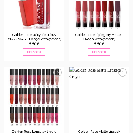
Golden Rose Juicy Tint Lip &
Golden Rose Liping My Matte –
Cheek Stain – Όλες οι Αποχρώσεις
Όλες οι αποχρώσεις
5.50
€
5.50
€
ΕΠΙΛΟΓΉ
ΕΠΙΛΟΓΉ
Αυτό
Αυτό
το
το
προϊόν
προϊόν
έχει
έχει
Προσθήκη
Προσθήκη
πολλαπλές
πολλαπλές
στα
στα
παραλλαγές.
παραλλαγές.
Αγαπημένα
Αγαπημένα
Οι
Οι
επιλογές
επιλογές
μπορούν
μπορούν
να
να
επιλεγούν
επιλεγούν
στη
στη
σελίδα
σελίδα
Golden Rose Longstay Liquid
Golden Rose Matte Lipstick
του
του