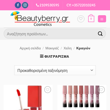
Μετάβαση
2109530595
CY: +35722010245
στο
περιεχόμενο
0
Αναζήτηση
για:
Αρχική σελίδα
/
Μακιγιάζ
/
Χείλη
/
Κραγιόν
ΦΙΛΤΡΆΡΙΣΜΑ
Προσθήκη
Προσθήκη
στα
στα
Αγαπημένα
Αγαπημένα