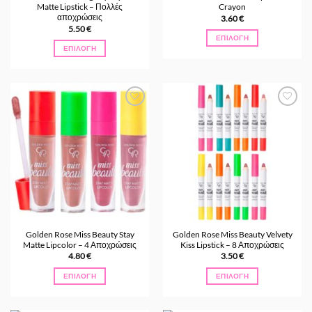
Matte Lipstick – Πολλές
Crayon
προϊόντος
προϊόντος
αποχρώσεις
3.60
€
5.50
€
ΕΠΙΛΟΓΉ
ΕΠΙΛΟΓΉ
Αυτό
Αυτό
το
το
προϊόν
προϊόν
έχει
έχει
πολλαπλές
Προσθήκη
Προσθήκη
πολλαπλές
παραλλαγές.
στα
στα
παραλλαγές.
Οι
Αγαπημένα
Αγαπημένα
Οι
επιλογές
επιλογές
μπορούν
μπορούν
να
να
επιλεγούν
επιλεγούν
στη
στη
σελίδα
σελίδα
του
Golden Rose Miss Beauty Stay
Golden Rose Miss Beauty Velvety
του
προϊόντος
Matte Lipcolor – 4 Αποχρώσεις
Kiss Lipstick – 8 Αποχρώσεις
προϊόντος
4.80
€
3.50
€
ΕΠΙΛΟΓΉ
ΕΠΙΛΟΓΉ
Αυτό
Αυτό
το
το