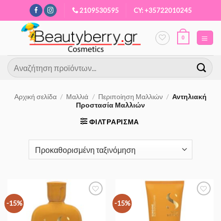
Μετάβαση
2109530595
CY: +35722010245
στο
περιεχόμενο
0
Αναζήτηση
για:
Αρχική σελίδα
/
Μαλλιά
/
Περιποίηση Μαλλιών
/
Αντηλιακή
Προστασία Μαλλιών
ΦΙΛΤΡΆΡΙΣΜΑ
Προσθήκη
Προσθήκη
-15%
-15%
στα
στα
Αγαπημένα
Αγαπημένα