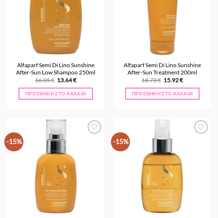
Alfaparf Semi Di Lino Sunshine
Alfaparf Semi Di Lino Sunshine
After-Sun Low Shampoo 250ml
After-Sun Treatment 200ml
Original
Η
Original
Η
16.05
€
13.64
€
18.73
€
15.92
€
price
τρέχουσα
price
τρέχουσα
was:
τιμή
was:
τιμή
ΠΡΟΣΘΉΚΗ ΣΤΟ ΚΑΛΆΘΙ
ΠΡΟΣΘΉΚΗ ΣΤΟ ΚΑΛΆΘΙ
16.05 €.
είναι:
18.73 €.
είναι:
13.64 €.
15.92 €.
Προσθήκη
Προσθήκη
-15%
-15%
στα
στα
Αγαπημένα
Αγαπημένα