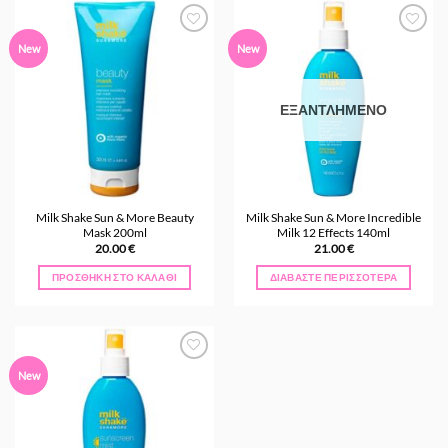
Προσθήκη
Προσθήκη
New
New
στα
στα
Αγαπημένα
Αγαπημένα
ΕΞΑΝΤΛΗΜΈΝΟ
Milk Shake Sun & More Beauty
Milk Shake Sun & More Incredible
Mask 200ml
Milk 12 Effects 140ml
20.00
€
21.00
€
ΠΡΟΣΘΉΚΗ ΣΤΟ ΚΑΛΆΘΙ
ΔΙΑΒΆΣΤΕ ΠΕΡΙΣΣΌΤΕΡΑ
Προσθήκη
New
στα
Αγαπημένα