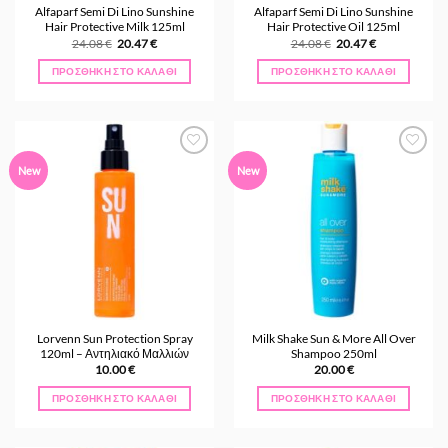
Alfaparf Semi Di Lino Sunshine
Alfaparf Semi Di Lino Sunshine
Hair Protective Milk 125ml
Hair Protective Oil 125ml
Original
Η
Original
Η
24.08
€
20.47
€
24.08
€
20.47
€
price
τρέχουσα
price
τρέχουσα
was:
τιμή
was:
τιμή
ΠΡΟΣΘΉΚΗ ΣΤΟ ΚΑΛΆΘΙ
ΠΡΟΣΘΉΚΗ ΣΤΟ ΚΑΛΆΘΙ
24.08 €.
είναι:
24.08 €.
είναι:
20.47 €.
20.47 €.
Προσθήκη
Προσθήκη
New
New
στα
στα
Αγαπημένα
Αγαπημένα
Lorvenn Sun Protection Spray
Milk Shake Sun & More All Over
120ml – Αντηλιακό Μαλλιών
Shampoo 250ml
10.00
€
20.00
€
ΠΡΟΣΘΉΚΗ ΣΤΟ ΚΑΛΆΘΙ
ΠΡΟΣΘΉΚΗ ΣΤΟ ΚΑΛΆΘΙ