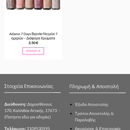
Adamo 7 Days Βερνίκι Νυχιών 7
ημερών – Διάφορα Χρώματα
3.50
€
ΕΠΙΛΟΓΉ
Αυτό
το
προϊόν
έχει
πολλαπλές
παραλλαγές.
Στοιχεία Επικοινωνίας
Πληρωμή & Αποστολή
Οι
επιλογές
μπορούν
Διεύθυνση:
Δημοσθένους
Έξοδα Αποστολής
να
170, Καλλιθέα Αττικής, 17673 -
επιλεγούν
Τρόποι Αποστολής &
(Πατήστε εδώ για οδηγίες)
στη
Παραλαβής
σελίδα
Ακυρώσεις & Επιστροφές
Τηλέφωνο:
2109530595
του