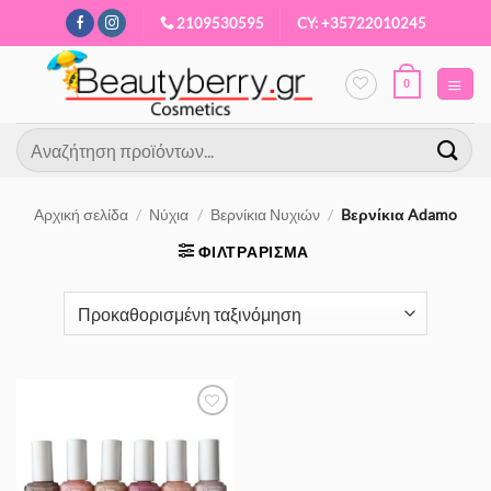
Μετάβαση
2109530595
CY: +35722010245
στο
περιεχόμενο
0
Αναζήτηση
για:
Αρχική σελίδα
/
Νύχια
/
Βερνίκια Νυχιών
/
Bερνίκια Adamo
ΦΙΛΤΡΆΡΙΣΜΑ
Προσθήκη
στα
Αγαπημένα