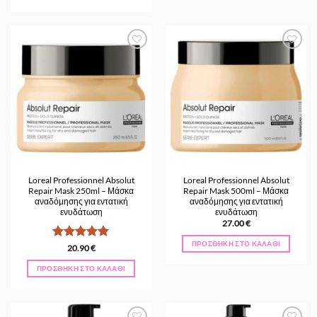
Προσθήκη
Προσθήκη
στα
στα
Αγαπημένα
Αγαπημένα
Loreal Professionnel Absolut
Loreal Professionnel Absolut
Repair Mask 250ml – Μάσκα
Repair Mask 500ml – Μάσκα
αναδόμησης για εντατική
αναδόμησης για εντατική
ενυδάτωση
ενυδάτωση
27.00
€
ΠΡΟΣΘΉΚΗ ΣΤΟ ΚΑΛΆΘΙ
Βαθμολογήθηκε
20.90
€
με
5
από 5
ΠΡΟΣΘΉΚΗ ΣΤΟ ΚΑΛΆΘΙ