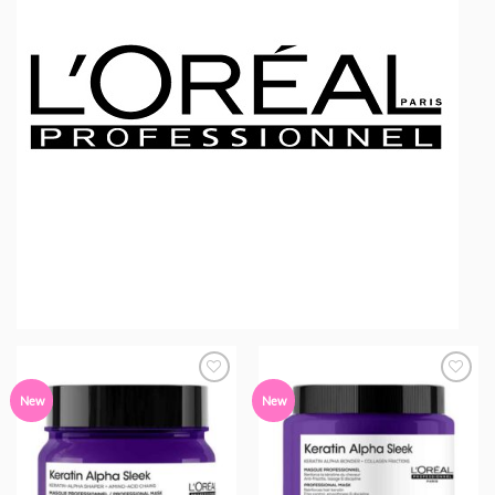
Προσθήκη
Προσθήκη
New
New
στα
στα
Αγαπημένα
Αγαπημένα