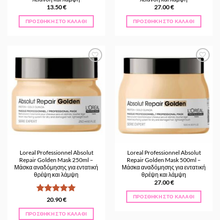
13.50
€
27.00
€
ΠΡΟΣΘΉΚΗ ΣΤΟ ΚΑΛΆΘΙ
ΠΡΟΣΘΉΚΗ ΣΤΟ ΚΑΛΆΘΙ
Προσθήκη
Προσθήκη
στα
στα
Αγαπημένα
Αγαπημένα
Loreal Professionnel Absolut
Loreal Professionnel Absolut
Repair Golden Mask 250ml –
Repair Golden Mask 500ml –
Μάσκα αναδόμησης για εντατική
Μάσκα αναδόμησης για εντατική
θρέψη και λάμψη
θρέψη και λάμψη
27.00
€
ΠΡΟΣΘΉΚΗ ΣΤΟ ΚΑΛΆΘΙ
Βαθμολογήθηκε
20.90
€
με
5
από 5
ΠΡΟΣΘΉΚΗ ΣΤΟ ΚΑΛΆΘΙ