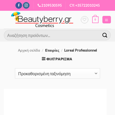
Μετάβαση
2109530595
CY: +35722010245
στο
περιεχόμενο
0
Αναζήτηση
για:
Αρχική σελίδα
/
Εταιρίες
/
Loreal Professionnel
ΦΙΛΤΡΆΡΙΣΜΑ