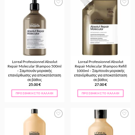
Προσθήκη
Προσθήκη
στα
στα
Αγαπημένα
Αγαπημένα
Loreal Professionnel Absolut
Loreal Professionnel Absolut
Repair Molecular Shampoo 500ml
Repair Molecular Shampoo Refill
– Σαμπουάν μοριακής
1000ml – Σαμπουάν μοριακής
επανόρθωσης για αποκατάσταση
επανόρθωσης για αποκατάσταση
σε βάθος
σε βάθος
25.00
€
27.00
€
ΠΡΟΣΘΉΚΗ ΣΤΟ ΚΑΛΆΘΙ
ΠΡΟΣΘΉΚΗ ΣΤΟ ΚΑΛΆΘΙ
Προσθήκη
Προσθήκη
στα
στα
Αγαπημένα
Αγαπημένα