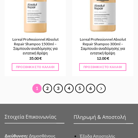
Loreal Professionnel Absolut
Loreal Professionnel Absolut
Repair Shampoo 1500ml –
Repair Shampoo 300ml –
Σαμπουάν αναδόμησης για
Σαμπουάν αναδόμησης για
εντατική θρέψη
εντατική θρέψη
35.00
€
12.00
€
ΠΡΟΣΘΉΚΗ ΣΤΟ ΚΑΛΆΘΙ
ΠΡΟΣΘΉΚΗ ΣΤΟ ΚΑΛΆΘΙ
1
2
3
4
5
6
Στοιχεία Επικοινωνίας
Πληρωμή & Αποστολή
Διεύθυνση:
Δημοσθένους
Έξοδα Αποστολής