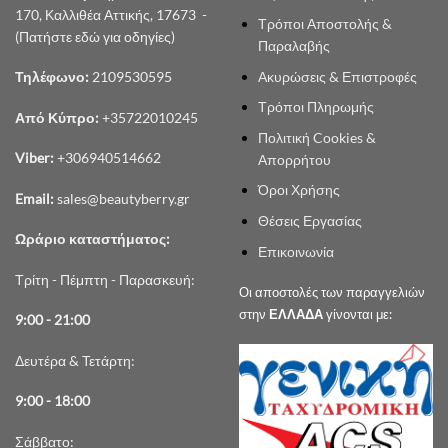
170, Καλλιθέα Αττικής, 17673 -
Τρόποι Αποστολής &
(Πατήστε εδώ για οδηγίες)
Παραλαβής
Ακυρώσεις & Επιστροφές
Τηλέφωνο:
2109530595
Τρόποι Πληρωμής
Από Κύπρο:
+35722010245
Πολιτική Cookies &
Viber:
+306940514662
Απορρήτου
Όροι Χρήσης
Email:
sales@beautyberry.gr
Θέσεις Εργασίας
Ωράριο καταστήματος:
Επικοινωνία
Τρίτη - Πέμπτη - Παρασκευή:
Οι αποστολές των παραγγελιών
στην
ΕΛΛΑΔΑ
γίνονται με:
9:00 - 21:00
Δευτέρα & Τετάρτη:
9:00 - 18:00
Σάββατο: