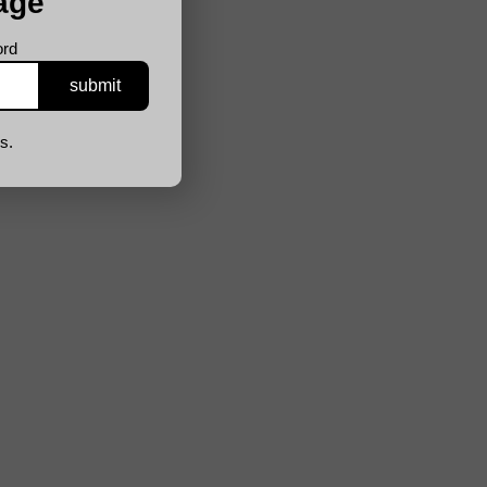
age
ord
s.