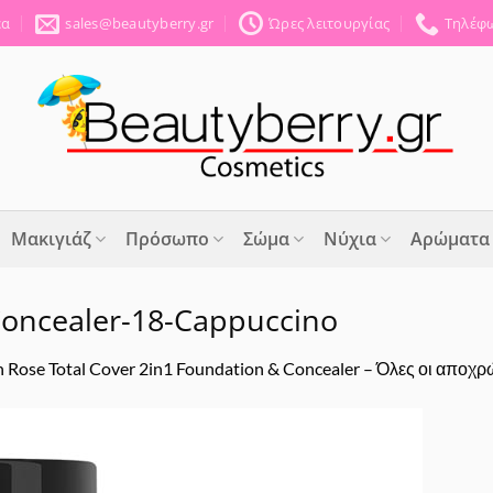
έα
sales@beautyberry.gr
Ώρες λειτουργίας
Τηλέφω
Μακιγιάζ
Πρόσωπο
Σώμα
Νύχια
Αρώματα
Concealer-18-Cappuccino
 Rose Total Cover 2in1 Foundation & Concealer – Όλες οι αποχρ