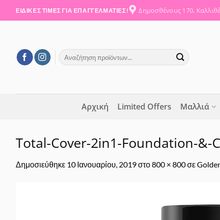
Μετάβαση
Δημοσθένους 170, Καλλιθ
ΕΙΔΙΚΕΣ ΤΙΜΕΣ ΓΙΑ ΕΠΑΓΓΕΛΜΑΤΙΕΣ!
στο
περιεχόμενο
Αναζήτηση
για:
Αρχική
Limited Offers
Μαλλιά
Total-Cover-2in1-Foundation-&-
Δημοσιεύθηκε
10 Ιανουαρίου, 2019
στο
800 × 800
σε
Golden