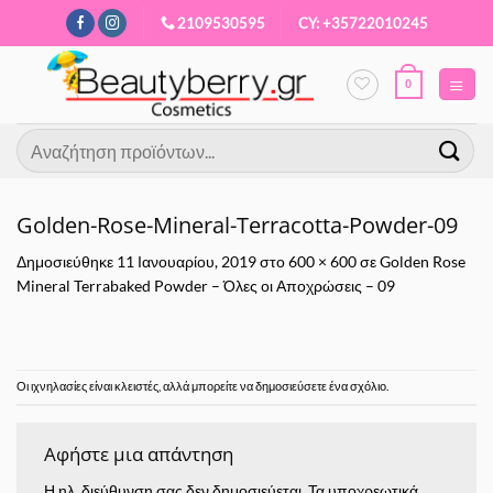
Μετάβαση
2109530595
CY: +35722010245
στο
περιεχόμενο
0
Αναζήτηση
για:
Golden-Rose-Mineral-Terracotta-Powder-09
Δημοσιεύθηκε
11 Ιανουαρίου, 2019
στο
600 × 600
σε
Golden Rose
Mineral Terrabaked Powder – Όλες οι Αποχρώσεις – 09
Οι ιχνηλασίες είναι κλειστές, αλλά μπορείτε να δημοσιεύσετε
ένα σχόλιο
.
Αφήστε μια απάντηση
Η ηλ. διεύθυνση σας δεν δημοσιεύεται.
Τα υποχρεωτικά