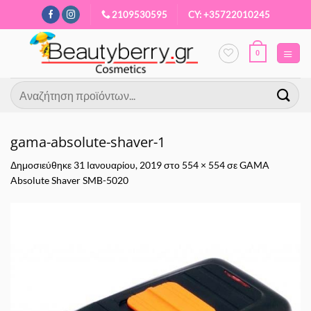
Μετάβαση
2109530595
CY: +35722010245
στο
περιεχόμενο
0
Αναζήτηση
για:
gama-absolute-shaver-1
Δημοσιεύθηκε
31 Ιανουαρίου, 2019
στο
554 × 554
σε
GAMA
Absolute Shaver SMB-5020