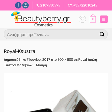
Μετάβαση
2109530595
CY: +35722010245
στο
περιεχόμενο
0
Αναζήτηση
για:
Royal-Ksustra
Δημοσιεύθηκε
7 Ιουνίου, 2017
στο
800 × 800
σε
Royal Διπλή
Ξύστρα Μολυβιών – Μαύρη