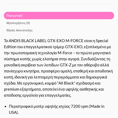
Περιγραφή
Αξιολογήσεις (0)
Έξοδα Αποστολής
Το ANDIS BLACK LABEL GTX-EXO M-FORCE είναι η Special
Edition του επαγγελματικού τρίμερ GTX-EXO, εξοπλισμένο με
την πρωτοποριακή τεχνολογία M-Force – το πρώτο μαγνητικό
σύστημα κοπής χωρίς ελατήρια στην αγορά. Συνδυάζοντας τη
μοναδική ακρίβεια των λεπίδων GTX-Z με τον αθόρυβο αλλά
πανίσχυρο κινητήρα, προσφέρει ομαλή, σταθερή και αποδοτική
κοπή, ιδανική για λεπτομερή περιγράμματα και δημιουργικά
σχέδια. Με εργονομικό, κομψό “All Black” σχεδιασμό και
premium εξαρτήματα, αποτελεί ένα υψηλής αισθητικής και
απόδοσης εργαλείο για επαγγελματίες.
Περιστροφικό μοτέρ υψηλής ισχύος 7200 spm (Made in
USA).