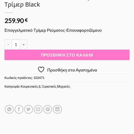
Τρίμερ Black
259.90
€
Επαγγελματικό Τρίμερ Ρεύματος-Επαναφορτιζόμενο
Andis Label Gtx-Exo M-Force Special-Edition Τρίμερ Black ποσότητα
ΠΡΟΣΘΉΚΗ ΣΤΟ ΚΑΛΆΘΙ
Προσθήκη στα Αγαπημένα
Κωδικός προϊόντος:
102471
Κατηγορία:
Κουρευτικές & Ξυριστικές Μηχανές