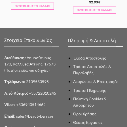
32.90
€
ΠΡΟΣΘΉΚΗ ΣΤΟ ΚΑΛΆΘΙ
ΠΡΟΣΘΉΚΗ ΣΤΟ ΚΑΛΆΘΙ
Στοιχεία Επικοινωνίας
Πληρωμή & Αποστολή
Διεύθυνση:
Δημοσθένους
Έξοδα Αποστολής
170, Καλλιθέα Αττικής, 17673 -
Τρόποι Αποστολής &
(Πατήστε εδώ για οδηγίες)
Παραλαβής
Ακυρώσεις & Επιστροφές
Τηλέφωνο:
2109530595
Τρόποι Πληρωμής
Από Κύπρο:
+35722010245
Πολιτική Cookies &
Viber:
+306940514662
Απορρήτου
Όροι Χρήσης
Email:
sales@beautyberry.gr
Θέσεις Εργασίας