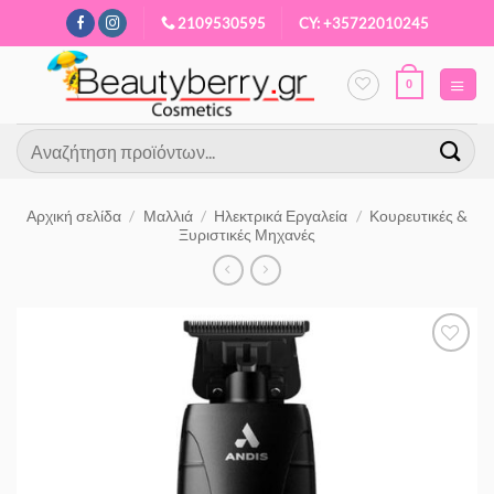
Μετάβαση
2109530595
CY: +35722010245
στο
περιεχόμενο
0
Αναζήτηση
για:
Αρχική σελίδα
/
Μαλλιά
/
Ηλεκτρικά Εργαλεία
/
Κουρευτικές &
Ξυριστικές Μηχανές
Προσθήκη
στα
Αγαπημένα