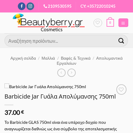
Μετάβαση
2109530595
CY: +35722010245
στο
περιεχόμενο
0
Αναζήτηση
για:
Αρχική σελίδα
/
Μαλλιά
/
Βαφές & Τεχνικά
/
Απολυμαντικά
Εργαλείων
Barbicide Jar Γυάλα Απολύμανσης 750ml
Προσθήκη
στα
Αγαπημένα
37.00
€
Το Barbicide GLAS 750ml είναι ένα υπέροχο δοχείο που
αναγνωρίζεται διεθνώς ως ένα σύμβολο της αποτελεσματικής