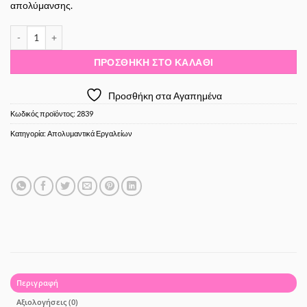
απολύμανσης.
Barbicide Jar Γυάλα Απολύμανσης 750ml ποσότητα
ΠΡΟΣΘΉΚΗ ΣΤΟ ΚΑΛΆΘΙ
Προσθήκη στα Αγαπημένα
Κωδικός προϊόντος:
2839
Κατηγορία:
Απολυμαντικά Εργαλείων
Περιγραφή
Αξιολογήσεις (0)