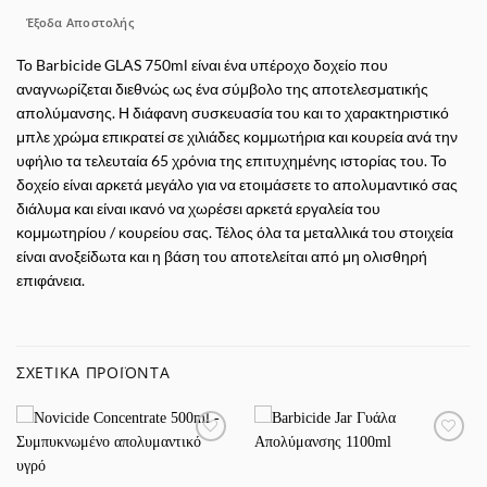
Έξοδα Αποστολής
Το Barbicide GLAS 750ml είναι ένα υπέροχο δοχείο που
αναγνωρίζεται διεθνώς ως ένα σύμβολο της αποτελεσματικής
απολύμανσης. Η διάφανη συσκευασία του και το χαρακτηριστικό
μπλε χρώμα επικρατεί σε χιλιάδες κομμωτήρια και κουρεία ανά την
υφήλιο τα τελευταία 65 χρόνια της επιτυχημένης ιστορίας του. Το
δοχείο είναι αρκετά μεγάλο για να ετοιμάσετε το απολυμαντικό σας
διάλυμα και είναι ικανό να χωρέσει αρκετά εργαλεία του
κομμωτηρίου / κουρείου σας. Τέλος όλα τα μεταλλικά του στοιχεία
είναι ανοξείδωτα και η βάση του αποτελείται από μη ολισθηρή
επιφάνεια.
ΣΧΕΤΙΚΆ ΠΡΟΪΌΝΤΑ
Προσθήκη
Προσθήκη
στα
στα
Αγαπημένα
Αγαπημένα