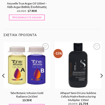
Nouvelle True Argan Oil 100ml –
Λάδι Argan Βαθιάς Ενυδάτωσης
Original
Η
23.90
€
17.90
€
price
τρέχουσα
was:
τιμή
ΠΡΟΣΘΉΚΗ ΣΤΟ ΚΑΛΆΘΙ
23.90 €.
είναι:
17.90 €.
ΣΧΕΤΙΚΆ ΠΡΟΪΌΝΤΑ
Προσθήκη
Προσθήκη
-15%
στα
στα
Αγαπημένα
Αγαπημένα
Tahe Botanic Infusion Gold
Alfaparf Semi Di Lino Sublime
Radiance 2x10ml
Cellula Madre Restructuring
Multiplier 150ml
13.50
€
Original
Η
25.59
€
21.75
€