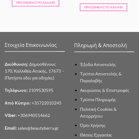
price
τρέχουσα
ΠΡΟΣΘΉΚΗ ΣΤΟ ΚΑΛΆΘΙ
was:
τιμή
ΠΡΟΣΘΉΚΗ ΣΤΟ ΚΑΛΆΘΙ
25.59 €.
είναι:
21.75 €.
Στοιχεία Επικοινωνίας
Πληρωμή & Αποστολή
Διεύθυνση:
Δημοσθένους
Έξοδα Αποστολής
170, Καλλιθέα Αττικής, 17673 -
Τρόποι Αποστολής &
(Πατήστε εδώ για οδηγίες)
Παραλαβής
Ακυρώσεις & Επιστροφές
Τηλέφωνο:
2109530595
Τρόποι Πληρωμής
Από Κύπρο:
+35722010245
Πολιτική Cookies &
Viber:
+306940514662
Απορρήτου
Όροι Χρήσης
Email:
sales@beautyberry.gr
Θέσεις Εργασίας