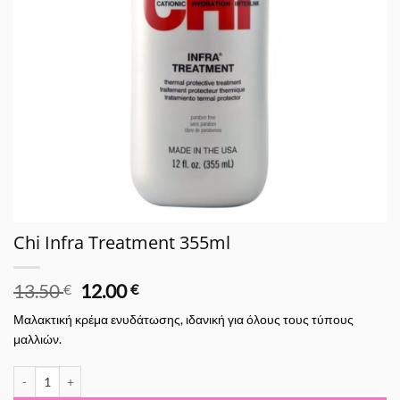
Chi Infra Treatment 355ml
Original
Η
13.50
12.00
€
€
price
τρέχουσα
Μαλακτική κρέμα ενυδάτωσης, ιδανική για όλους τους τύπους
was:
τιμή
μαλλιών.
13.50 €.
είναι:
12.00 €.
Chi Infra Treatment 355ml ποσότητα