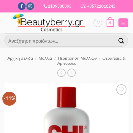
Μετάβαση
2109530595
CY: +35722010245
στο
περιεχόμενο
0
Αναζήτηση
για:
Αρχική σελίδα
/
Μαλλιά
/
Περιποίηση Μαλλιών
/
Θεραπείες &
Αμπούλες
-11%
Προσθήκη
στα
Αγαπημένα