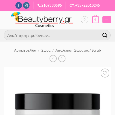
Μετάβαση
2109530595
CY: +35722010245
στο
περιεχόμενο
0
Αναζήτηση
για:
Αρχική σελίδα
/
Σώμα
/
Απολέπιση Σώματος / Scrub
Προσθήκη
στα
Αγαπημένα