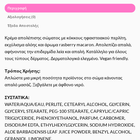
Περιγραφή
Αξιολογήσεις (0)
Έξοδα Αποστολής
Κρέμα απολέπισης σώματος με κόκκους ηφαιστειακού περλίτη,
εκχύλισμα αλόης και άρωμα rasberry macaron. Απολεπίζει απαλά,
αφήνοντας την επιδερμίδα λεία και απαλή. Κατάλληλο για όλους
τους τύπους δέρματος. Δερματολογικά ελεγμένο. Vegan friendly.
Τρόπος Χρήσης:
Απλώστε μια μικρή ποσότητα προϊόντος στο σώμα κάνοντας
απαλό μασάζ. Ξεβγάλετε με άφθονο νερό.
ΣΥΣΤΑΤΙΚΑ:
WATER/AQUA/EAU, PERLITE, CETEARYL ALCOHOL, GLYCERIN,
GLYCERYL STEARATE, PEG-100 STEARATE, CAPRYLIC/CAPRIC
TRIGLYCERIDE, PHENOXYETHANOL, PARFUM, CARBOMER,
DISODIUM EDTA, ETHYLHEXYLGLYCERIN, SODIUM HYDROXIDE,
ALOE BARBADENSIS LEAF JUICE POWDER, BENZYL ALCOHOL,
GERANIOL, LIMONENE.