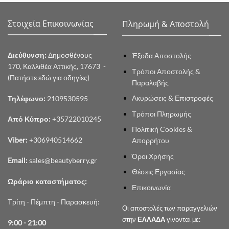
Στοιχεία Επικοινωνίας
Πληρωμή & Αποστολή
Διεύθυνση:
Δημοσθένους
Έξοδα Αποστολής
170, Καλλιθέα Αττικής, 17673 -
Τρόποι Αποστολής &
(Πατήστε εδώ για οδηγίες)
Παραλαβής
Ακυρώσεις & Επιστροφές
Τηλέφωνο:
2109530595
Τρόποι Πληρωμής
Από Κύπρο:
+35722010245
Πολιτική Cookies &
Viber:
+306940514662
Απορρήτου
Όροι Χρήσης
Email:
sales@beautyberry.gr
Θέσεις Εργασίας
Ωράριο καταστήματος:
Επικοινωνία
Τρίτη - Πέμπτη - Παρασκευή:
Οι αποστολές των παραγγελιών
στην
ΕΛΛΑΔΑ
γίνονται με:
9:00 - 21:00