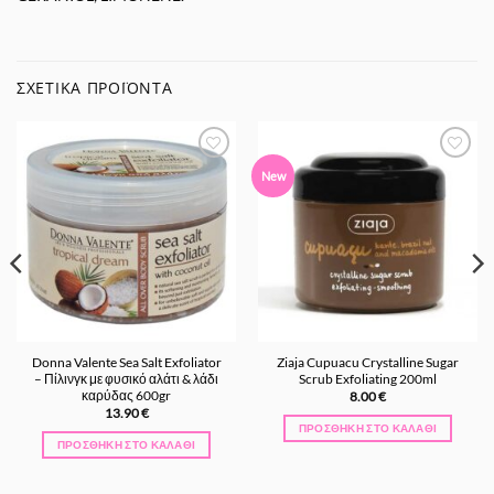
ΣΧΕΤΙΚΆ ΠΡΟΪΌΝΤΑ
Προσθήκη
Προσθήκη
New
στα
στα
Αγαπημένα
Αγαπημένα
Donna Valente Sea Salt Exfoliator
Ziaja Cupuacu Crystalline Sugar
– Πίλινγκ με φυσικό αλάτι & λάδι
Scrub Exfoliating 200ml
καρύδας 600gr
8.00
€
13.90
€
ΠΡΟΣΘΉΚΗ ΣΤΟ ΚΑΛΆΘΙ
ΠΡΟΣΘΉΚΗ ΣΤΟ ΚΑΛΆΘΙ