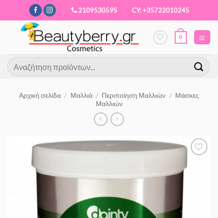
Μετάβαση
2109530595
CY: +35722010245
στο
περιεχόμενο
0
Αναζήτηση
για:
Αρχική σελίδα
/
Μαλλιά
/
Περιποίηση Μαλλιών
/
Μάσκες
Μαλλιών
Προσθήκη
στα
Αγαπημένα