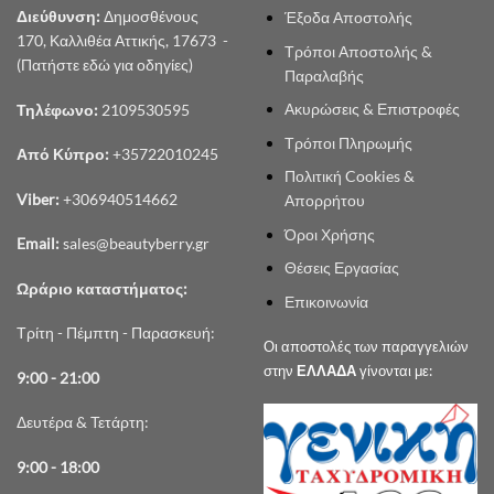
Διεύθυνση:
Δημοσθένους
Έξοδα Αποστολής
170, Καλλιθέα Αττικής, 17673 -
Τρόποι Αποστολής &
(Πατήστε εδώ για οδηγίες)
Παραλαβής
Ακυρώσεις & Επιστροφές
Τηλέφωνο:
2109530595
Τρόποι Πληρωμής
Από Κύπρο:
+35722010245
Πολιτική Cookies &
Viber:
+306940514662
Απορρήτου
Όροι Χρήσης
Email:
sales@beautyberry.gr
Θέσεις Εργασίας
Ωράριο καταστήματος:
Επικοινωνία
Τρίτη - Πέμπτη - Παρασκευή:
Οι αποστολές των παραγγελιών
στην
ΕΛΛΑΔΑ
γίνονται με:
9:00 - 21:00
Δευτέρα & Τετάρτη:
9:00 - 18:00