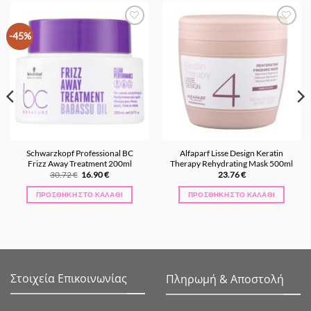
Προσθήκη
Προσθήκη
-45%
στα
στα
Αγαπημένα
Αγαπημένα
Schwarzkopf Professional BC
Alfaparf Lisse Design Keratin
Frizz Away Treatment 200ml
Therapy Rehydrating Mask 500ml
Original
Η
30.72
€
16.90
€
23.76
€
price
τρέχουσα
was:
τιμή
ΠΡΟΣΘΉΚΗ ΣΤΟ ΚΑΛΆΘΙ
ΠΡΟΣΘΉΚΗ ΣΤΟ ΚΑΛΆΘΙ
30.72 €.
είναι:
16.90 €.
Στοιχεία Επικοινωνίας
Πληρωμή & Αποστολή