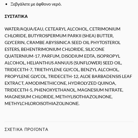
Ξεβγάλετε με άφθονο νερό.
ΣΥΣΤΑΤΙΚΑ
WATER/AQUA/EAU, CETEARYL ALCOHOL, CETRIMONIUM
CHLORIDE, BUTYROSPERMUM PARKII (SHEA) BUTTER,
GLYCERIN, CRAMBE ABYSSINICA SEED OIL PHYTOSTEROL
ESTERS, BEHENTRIMONIUM CHLORIDE, SILICONE
QUATERNIUM-17, PARFUM, DISODIUM EDTA, ISOPROPYL
ALCOHOL, HELIANTHUS ANNUUS (SUNFLOWER) SEED OIL,
TRIDECETH-7, TRIETHYLENE GLYCOL, BENZYL ALCOHOL,
PROPYLENE GLYCOL, TRIDECETH-12, ALOE BARBADENSIS LEAF
EXTRACT, AMODIMETHICONE, HYDROLYZED QUINOA,
TRIDECETH-5, PHENOXYETHANOL, MAGNESIUM NITRATE,
MAGNESIUM CHLORIDE, METHYLISOTHIAZOLINONE,
METHYLCHLOROISOTHIAZOLINONΕ.
ΣΧΕΤΙΚΆ ΠΡΟΪΌΝΤΑ