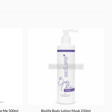
Προσθήκη
Προσθήκη
στα
στα
Αγαπημένα
Αγαπημένα
ve Me 500ml
Biolife Body Lotion Musk 250ml