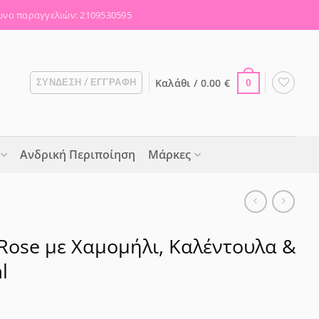
νο παραγγελιών: 2109530595
Καλάθι /
0.00
€
ΣΎΝΔΕΣΗ / ΕΓΓΡΑΦΉ
0
Ανδρική Περιποίηση
Μάρκες
Rose με Χαμομήλι, Καλέντουλα &
l