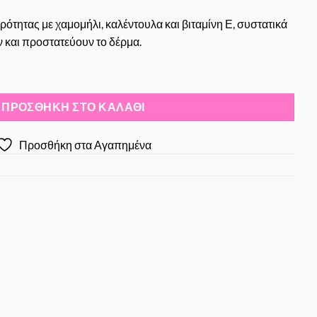
ότητας με χαμομήλι, καλέντουλα και βιταμίνη Ε, συστατικά
και προστατεύουν το δέρμα.
λι, Καλέντουλα & Βιταμίνη Ε 100ml ποσότητα
ΠΡΟΣΘΉΚΗ ΣΤΟ ΚΑΛΆΘΙ
Προσθήκη στα Αγαπημένα