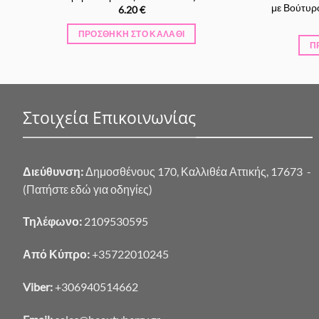
με Βούτυρ
6.20
€
ΠΡΟΣΘΉΚΗ ΣΤΟ ΚΑΛΆΘΙ
Π
Στοιχεία Επικοινωνίας
Διεύθυνση:
Δημοσθένους 170, Καλλιθέα Αττικής, 17673 -
(Πατήστε εδώ για οδηγίες)
Τηλέφωνο:
2109530595
Από Κύπρο:
+35722010245
Viber:
+306940514662