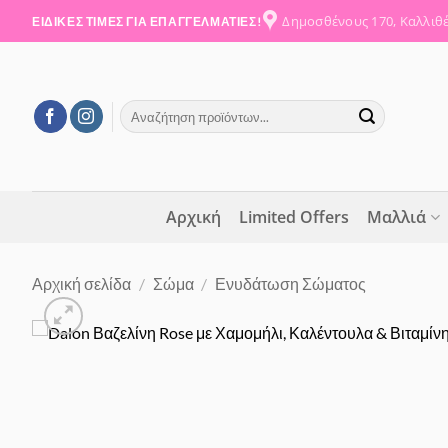
Μετάβαση
Δημοσθένους 170, Καλλιθ
ΕΙΔΙΚΕΣ ΤΙΜΕΣ ΓΙΑ ΕΠΑΓΓΕΛΜΑΤΙΕΣ!
στο
περιεχόμενο
Αναζήτηση
για:
Αρχική
Limited Offers
Μαλλιά
Αρχική σελίδα
/
Σώμα
/
Ενυδάτωση Σώματος