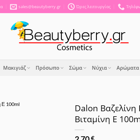
έα
sales@beautyberry.gr
Ώρες λειτουργίας
Τηλέφω
Μακιγιάζ
Πρόσωπο
Σώμα
Νύχια
Αρώματα
Dalon Βαζελίνη 
Βιταμίνη Ε 100m
Προσθήκη
στα
Αγαπημένα
2.70
€