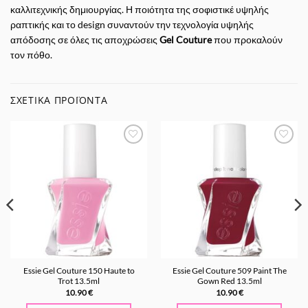
καλλιτεχνικής δημιουργίας. Η ποιότητα της σοφιστικέ υψηλής
ραπτικής και το design συναντούν την τεχνολογία υψηλής
απόδοσης σε όλες τις αποχρώσεις
Gel Couture
που προκαλούν
τον πόθο.
ΣΧΕΤΙΚΆ ΠΡΟΪΌΝΤΑ
Προσθήκη
Προσθήκη
στα
στα
Αγαπημένα
Αγαπημένα
Essie Gel Couture 150 Haute to
Essie Gel Couture 509 Paint The
Trot 13.5ml
Gown Red 13.5ml
10.90
€
10.90
€