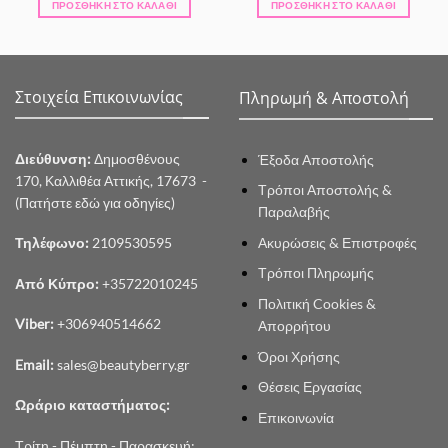
ΠΡΟΣΘΉΚΗ ΣΤΟ ΚΑΛΆΘΙ
ΠΡΟΣΘΉΚΗ ΣΤΟ ΚΑΛΆΘΙ
Στοιχεία Επικοινωνίας
Πληρωμή & Αποστολή
Διεύθυνση:
Δημοσθένους
Έξοδα Αποστολής
170, Καλλιθέα Αττικής, 17673 -
Τρόποι Αποστολής &
(Πατήστε εδώ για οδηγίες)
Παραλαβής
Ακυρώσεις & Επιστροφές
Τηλέφωνο:
2109530595
Τρόποι Πληρωμής
Από Κύπρο:
+35722010245
Πολιτική Cookies &
Viber:
+306940514662
Απορρήτου
Όροι Χρήσης
Email:
sales@beautyberry.gr
Θέσεις Εργασίας
Ωράριο καταστήματος:
Επικοινωνία
Τρίτη - Πέμπτη - Παρασκευή: