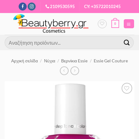
Μετάβαση
2109530595
CY: +35722010245
στο
περιεχόμενο
0
Αναζήτηση
για:
Αρχική σελίδα
/
Νύχια
/
Βερνίκια Essie
/
Essie Gel Couture
Προσθήκη
στα
Αγαπημένα