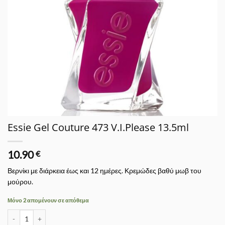
Essie Gel Couture 473 V.I.Please 13.5ml
10.90
€
Βερνίκι με διάρκεια έως και 12 ημέρες. Κρεμώδες βαθύ μωβ του
μούρου.
Μόνο 2 απομένουν σε απόθεμα
Essie Gel Couture 473 V.I.Please 13.5ml ποσότητα