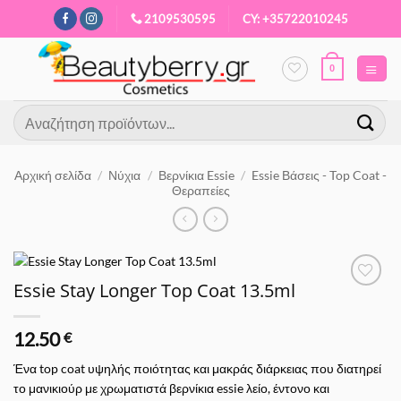
Μετάβαση
2109530595
CY: +35722010245
στο
περιεχόμενο
0
Αναζήτηση
για:
Αρχική σελίδα
/
Νύχια
/
Βερνίκια Essie
/
Essie Βάσεις - Top Coat -
Θεραπείες
Essie Stay Longer Top Coat 13.5ml
Προσθήκη
στα
Αγαπημένα
12.50
€
Ένα top coat υψηλής ποιότητας και μακράς διάρκειας που διατηρεί
το μανικιούρ με χρωματιστά βερνίκια essie λείο, έντονο και