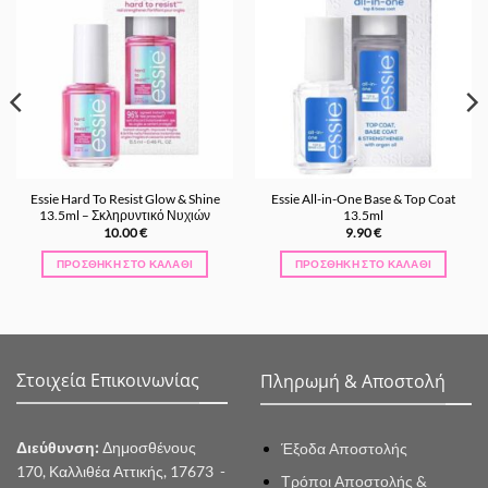
Προσθήκη
Προσθήκη
στα
στα
Αγαπημένα
Αγαπημένα
Essie Hard To Resist Glow & Shine
Essie All-in-One Base & Top Coat
13.5ml – Σκληρυντικό Νυχιών
13.5ml
10.00
€
9.90
€
ΠΡΟΣΘΉΚΗ ΣΤΟ ΚΑΛΆΘΙ
ΠΡΟΣΘΉΚΗ ΣΤΟ ΚΑΛΆΘΙ
Στοιχεία Επικοινωνίας
Πληρωμή & Αποστολή
Διεύθυνση:
Δημοσθένους
Έξοδα Αποστολής
170, Καλλιθέα Αττικής, 17673 -
Τρόποι Αποστολής &