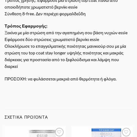
Τρόπος χρήσης: Εφάρμοσε μία στρώση top coat πάνω από
οποιοδήποτε χρωματιστό βερνίκι essie
Σύνθεση 8-free. Δεν περιέχει φορμαλδεΰδη
Τρόπος Εφαρμογής:
Ξεκίνα με μία στρώση από την αγαπημένη σου βάση νυχιών essie
Εφάρμοσε δύο στρώσεις χρωματιστό βερνίκι essie
Ολοκλήρωσε το επαγγελματικής ποιότητας μανικιούρ σου με μία
στρώση του top coat stay longer υψηλής ποιότητας και μακράς
διάρκειας για προστασία από το ξεφλούδισμα και λάμψη που
διαρκεί
ΠΡΟΣΟΧΗ: να φυλάσσεται μακριά από θερμότητα ή φλόγα.
ΣΧΕΤΙΚΆ ΠΡΟΪΌΝΤΑ