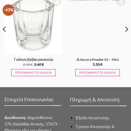
Προσθήκη
Προσθήκη
-43%
στα
στα
Αγαπημένα
Αγαπημένα
Γυάλινο βαζάκι μανικιούρ
Jk Aurora Powder 01 – Mini
Original
Η
0.70
€
0.40
€
5.50
€
price
τρέχουσα
was:
τιμή
ΠΡΟΣΘΉΚΗ ΣΤΟ ΚΑΛΆΘΙ
ΠΡΟΣΘΉΚΗ ΣΤΟ ΚΑΛΆΘΙ
0.70 €.
είναι:
0.40 €.
Στοιχεία Επικοινωνίας
Πληρωμή & Αποστολή
Διεύθυνση:
Δημοσθένους
Έξοδα Αποστολής
170, Καλλιθέα Αττικής, 17673 -
Τρόποι Αποστολής &
(Πατήστε εδώ για οδηγίες)