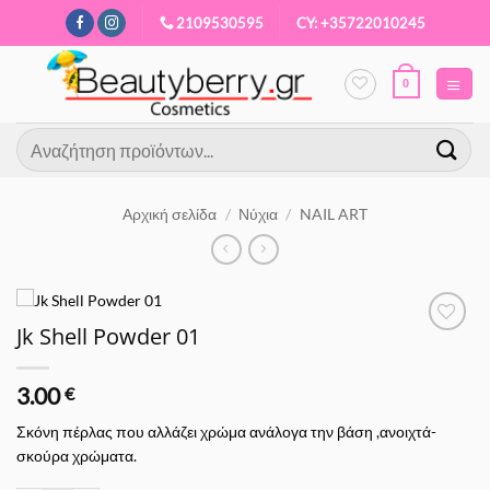
Μετάβαση
2109530595
CY: +35722010245
στο
περιεχόμενο
0
Αναζήτηση
για:
Αρχική σελίδα
/
Νύχια
/
NAIL ART
Jk Shell Powder 01
Προσθήκη
στα
Αγαπημένα
3.00
€
Σκόνη πέρλας που αλλάζει χρώμα ανάλογα την βάση ,ανοιχτά-
σκούρα χρώματα.