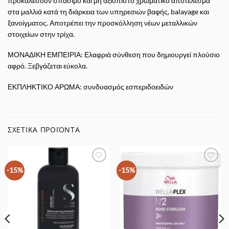
προκαλέσουν σπάσιμο και μη αξιόπιστο χρωματικό αποτέλεσμα
στα μαλλιά κατά τη διάρκεια των υπηρεσιών βαφής, balayage και
ξανοίγματος. Αποτρέπει την προσκόλληση νέων μεταλλικών
στοιχείων στην τρίχα.
ΜΟΝΑΔΙΚΗ ΕΜΠΕΙΡΙΑ: Ελαφριά σύνθεση που δημιουργεί πλούσιο
αφρό. Ξεβγάζεται εύκολα.
ΕΚΠΛΗΚΤΙΚΟ ΑΡΩΜΑ: συνδυασμός εσπεριδοειδών
ΣΧΕΤΙΚΆ ΠΡΟΪΌΝΤΑ
Προσθήκη
Προσθήκη
-15%
-15%
στα
στα
Αγαπημένα
Αγαπημένα