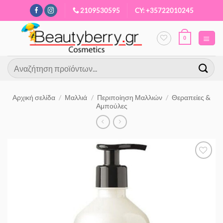
Μετάβαση
2109530595
CY: +35722010245
στο
περιεχόμενο
0
Αναζήτηση
για:
Αρχική σελίδα
/
Μαλλιά
/
Περιποίηση Μαλλιών
/
Θεραπείες &
Αμπούλες
Προσθήκη
στα
Αγαπημένα