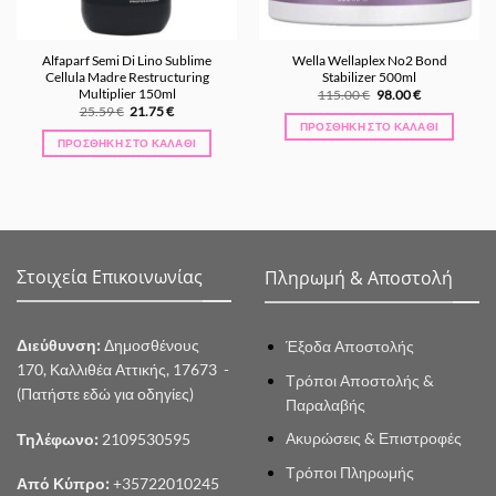
Alfaparf Semi Di Lino Sublime
Wella Wellaplex No2 Bond
Cellula Madre Restructuring
Stabilizer 500ml
Multiplier 150ml
Original
Η
115.00
€
98.00
€
price
τρέχουσα
Original
Η
25.59
€
21.75
€
was:
τιμή
price
τρέχουσα
ΠΡΟΣΘΉΚΗ ΣΤΟ ΚΑΛΆΘΙ
115.00 €.
είναι:
was:
τιμή
ΠΡΟΣΘΉΚΗ ΣΤΟ ΚΑΛΆΘΙ
98.00 €.
25.59 €.
είναι:
21.75 €.
Στοιχεία Επικοινωνίας
Πληρωμή & Αποστολή
Διεύθυνση:
Δημοσθένους
Έξοδα Αποστολής
170, Καλλιθέα Αττικής, 17673 -
Τρόποι Αποστολής &
(Πατήστε εδώ για οδηγίες)
Παραλαβής
Ακυρώσεις & Επιστροφές
Τηλέφωνο:
2109530595
Τρόποι Πληρωμής
Από Κύπρο:
+35722010245