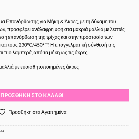
ρέμα Επανόρθωσης για Μήκη & Άκρες, με τη δύναμη του
ων, προσφέρει ανάλαφρη υφή στα μακριά μαλλιά με λεπτές
εση επανόρθωση της τρίχας και στην προστασία των
και τους 230°C/450°F*. Η επαγγελματική σύνθεσή της
αι πιο λαμπερά, από τα μήκη ως τις άκρες.
 μαλλιά με ευαισθητοποιημένες άκρες
r 10 in 1 Leave-in Cream 150ml - Κρέμα προστασίας μαλλιών για πιο
ΠΡΟΣΘΉΚΗ ΣΤΟ ΚΑΛΆΘΙ
Προσθήκη στα Αγαπημένα
λμα