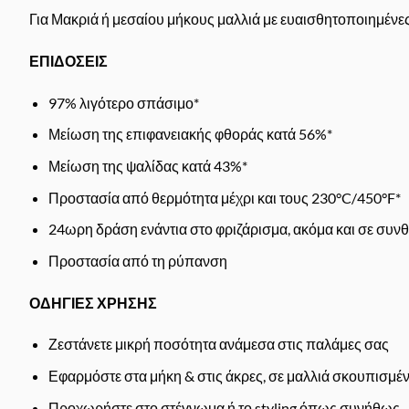
Για Μακριά ή μεσαίου μήκους μαλλιά με ευαισθητοποιημένε
ΕΠΙΔΟΣΕΙΣ
97% λιγότερο σπάσιμο*
Μείωση της επιφανειακής φθοράς κατά 56%*
Μείωση της ψαλίδας κατά 43%*
Προστασία από θερμότητα μέχρι και τους 230°C/450°F*
24ωρη δράση ενάντια στο φριζάρισμα, ακόμα και σε συν
Προστασία από τη ρύπανση
ΟΔΗΓΙΕΣ ΧΡΗΣΗΣ
Ζεστάνετε μικρή ποσότητα ανάμεσα στις παλάμες σας
Εφαρμόστε στα μήκη & στις άκρες, σε μαλλιά σκουπισμέν
Προχωρήστε στο στέγνωμα ή το styling όπως συνήθως