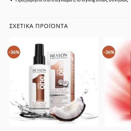
ΣΧΕΤΙΚΆ ΠΡΟΪΌΝΤΑ
-36%
-36%
Προσθήκη
στα
Αγαπημένα