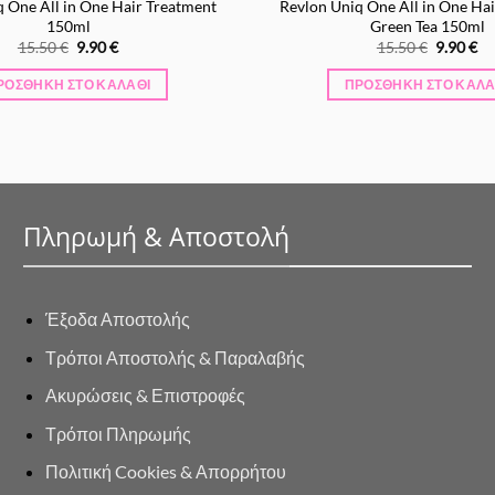
 One All in One Hair Treatment
Revlon Uniq One All in One Ha
150ml
Green Tea 150ml
Original
Η
Original
Η
15.50
€
9.90
€
15.50
€
9.90
€
price
τρέχουσα
price
τρ
was:
τιμή
was:
τι
ΡΟΣΘΉΚΗ ΣΤΟ ΚΑΛΆΘΙ
ΠΡΟΣΘΉΚΗ ΣΤΟ ΚΑΛΆ
15.50 €.
είναι:
15.50 €.
είν
9.90 €.
9.
Πληρωμή & Αποστολή
Έξοδα Αποστολής
Τρόποι Αποστολής & Παραλαβής
Ακυρώσεις & Επιστροφές
Τρόποι Πληρωμής
Πολιτική Cookies & Απορρήτου