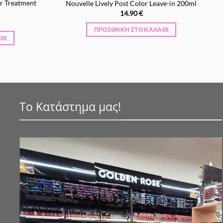
ir Treatment
Nouvelle Lively Post Color Leave-in 200ml
14.90
€
έχουσα
ΠΡΟΣΘΉΚΗ ΣΤΟ ΚΑΛΆΘΙ
μή
ΘΙ
αι:
90 €.
Το Κατάστημα μας!