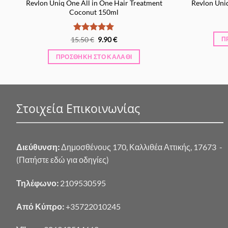
Revlon Uniq One All in One Hair Treatment
Revlon Uniq
Coconut 150ml
Βαθμολογήθηκε
Original
Η
15.50
€
9.90
€
Π
price
τρέχουσα
με
5
από 5
was:
τιμή
ΠΡΟΣΘΉΚΗ ΣΤΟ ΚΑΛΆΘΙ
15.50 €.
είναι:
9.90 €.
Στοιχεία Επικοινωνίας
Διεύθυνση:
Δημοσθένους 170, Καλλιθέα Αττικής, 17673 -
(Πατήστε εδώ για οδηγίες)
Τηλέφωνο:
2109530595
Από Κύπρο:
+35722010245