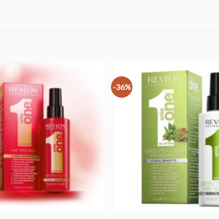
-36%
Προσθήκη
στα
Αγαπημένα