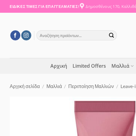
Μετάβαση
Δημοσθένους 170, Καλλιθ
ΕΙΔΙΚΕΣ ΤΙΜΕΣ ΓΙΑ ΕΠΑΓΓΕΛΜΑΤΙΕΣ!
στο
περιεχόμενο
Αναζήτηση
για:
Αρχική
Limited Offers
Μαλλιά
Αρχική σελίδα
/
Μαλλιά
/
Περιποίηση Μαλλιών
/
Leave-