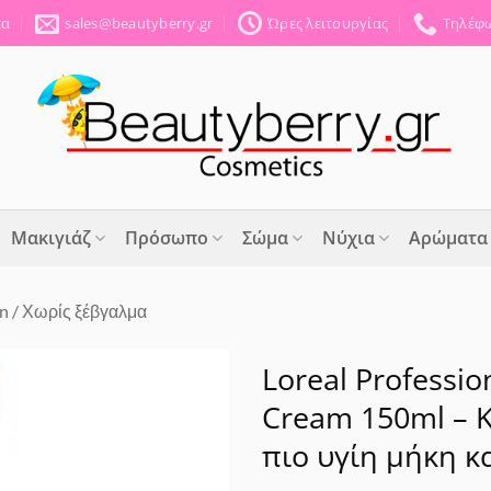
έα
sales@beautyberry.gr
Ώρες λειτουργίας
Τηλέφω
Μακιγιάζ
Πρόσωπο
Σώμα
Νύχια
Αρώματα
in / Χωρίς ξέβγαλμα
Loreal Professio
Cream 150ml – 
Προσθήκη
στα
πιο υγίη μήκη κ
Αγαπημένα