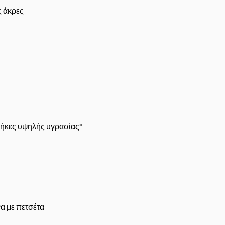
ς άκρες
θήκες υψηλής υγρασίας*
α με πετσέτα