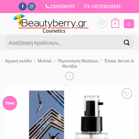
Μετάβαση
2109530595
CY: +35722010245
στο
περιεχόμενο
0
Αναζήτηση
για:
Αρχική σελίδα
/
Μαλλιά
/
Περιποίηση Μαλλιών
/
Έλαια, Serum &
Μετάξια
New
Προσθήκη
στα
Αγαπημένα