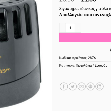
price
τρέ
Σιγαστήρας ιδανικός για όλα 
was:
τιμ
Απαλλαγείτε από τον ενοχλ
23.50 €.
είνα
21.0
Parlux Melody Silencer - Σιγασ
Κωδικός προϊόντος:
2876
Κατηγορία:
Πιστολάκια / Σεσουάρ