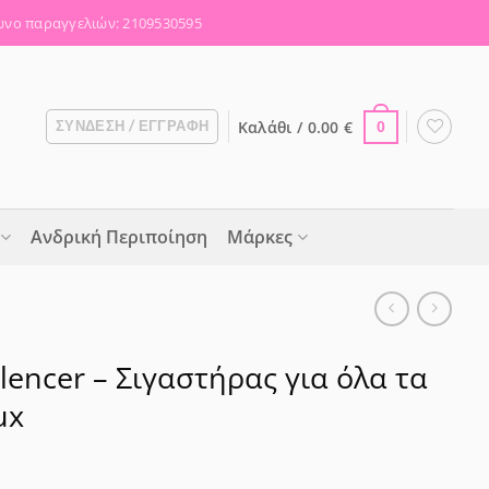
νο παραγγελιών: 2109530595
Καλάθι /
0.00
€
ΣΎΝΔΕΣΗ / ΕΓΓΡΑΦΉ
0
Ανδρική Περιποίηση
Μάρκες
ilencer – Σιγαστήρας για όλα τα
ux