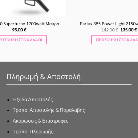
00 Superturbo 1700watt Μαύρο
Parlux 385 Power Light 2150
Original
95.00
€
142.00
€
135.00
€
price
was:
ΡΟΣΘΉΚΗ ΣΤΟ ΚΑΛΆΘΙ
ΠΡΟΣΘΉΚΗ ΣΤΟ ΚΑΛΆ
142.00 €.
Πληρωμή & Αποστολή
Έξοδα Αποστολής
Τρόποι Αποστολής & Παραλαβής
Ακυρώσεις & Επιστροφές
Τρόποι Πληρωμής