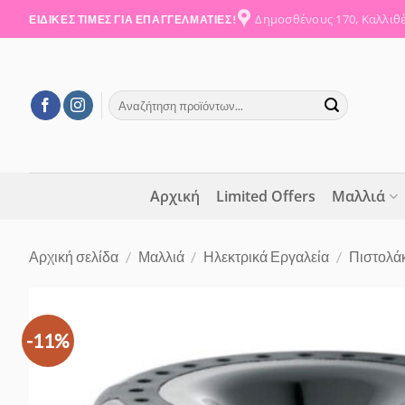
Μετάβαση
Δημοσθένους 170, Καλλιθ
ΕΙΔΙΚΕΣ ΤΙΜΕΣ ΓΙΑ ΕΠΑΓΓΕΛΜΑΤΙΕΣ!
στο
περιεχόμενο
Αναζήτηση
για:
Αρχική
Limited Offers
Μαλλιά
Αρχική σελίδα
/
Μαλλιά
/
Ηλεκτρικά Εργαλεία
/
Πιστολάκ
-11%