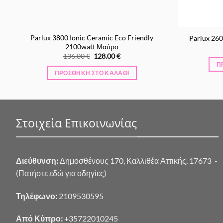
Parlux 3800 Ionic Ceramic Eco Friendly
Parlux 26
2100watt Μαύρο
Original
Η
136.00
€
128.00
€
price
τρέχουσα
Π
was:
τιμή
ΠΡΟΣΘΉΚΗ ΣΤΟ ΚΑΛΆΘΙ
136.00 €.
είναι:
128.00 €.
Στοιχεία Επικοινωνίας
Διεύθυνση:
Δημοσθένους 170, Καλλιθέα Αττικής, 17673 -
(Πατήστε εδώ για οδηγίες)
Τηλέφωνο:
2109530595
Από Κύπρο:
+35722010245