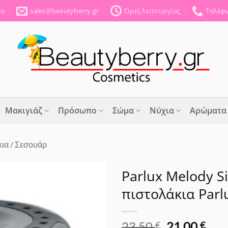
έα
sales@beautyberry.gr
Ώρες λειτουργίας
Τηλέφω
Μακιγιάζ
Πρόσωπο
Σώμα
Νύχια
Αρώματα
ια / Σεσουάρ
Parlux Melody S
πιστολάκια Parl
Προσθήκη
στα
Αγαπημένα
Original
Η
23.50
21.00
€
€