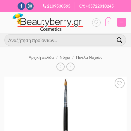
Μετάβαση
2109530595
CY: +35722010245
στο
περιεχόμενο
0
Αναζήτηση
για:
Αρχική σελίδα
/
Νύχια
/
Πινέλα Νυχιών
Προσθήκη
στα
Αγαπημένα