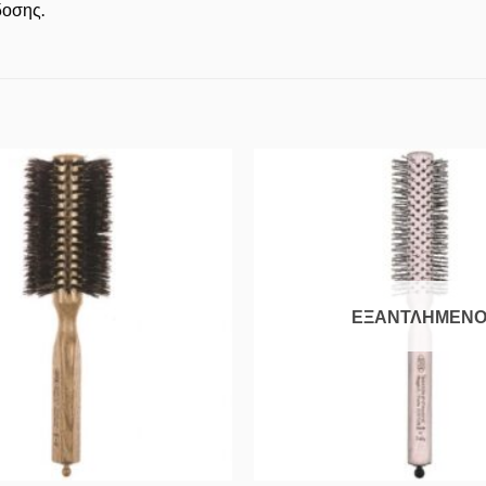
δοσης.
Προσθήκη
στα
Αγαπημένα
ΕΞΑΝΤΛΗΜΈΝ