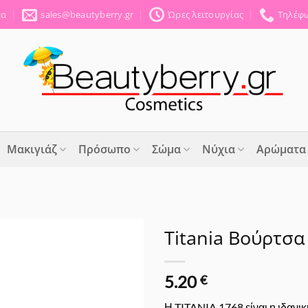
έα
sales@beautyberry.gr
Ώρες λειτουργίας
Τηλέφω
Μακιγιάζ
Πρόσωπο
Σώμα
Νύχια
Αρώματα
Titania Βούρτσ
Προσθήκη
5.20
στα
€
Αγαπημένα
Η TITANIA 1768 είναι η ιδανικ