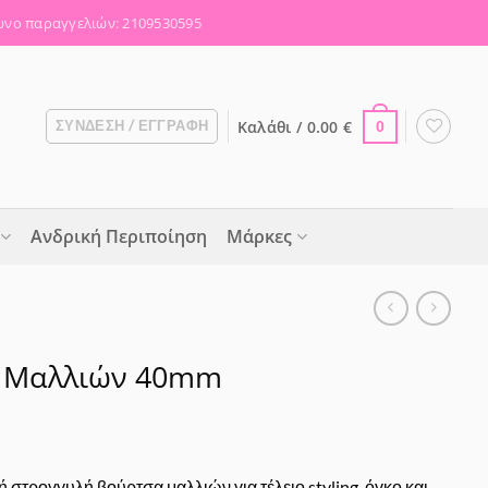
νο παραγγελιών: 2109530595
Καλάθι /
0.00
€
ΣΎΝΔΕΣΗ / ΕΓΓΡΑΦΉ
0
Ανδρική Περιποίηση
Μάρκες
α Μαλλιών 40mm
ή στρογγυλή βούρτσα μαλλιών για τέλειο styling, όγκο και