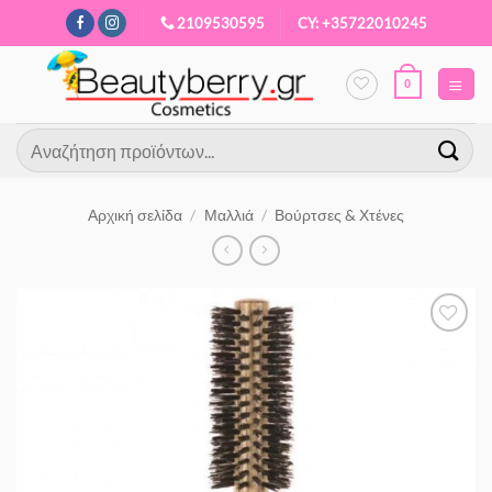
Μετάβαση
2109530595
CY: +35722010245
στο
περιεχόμενο
0
Αναζήτηση
για:
Αρχική σελίδα
/
Μαλλιά
/
Βούρτσες & Χτένες
Προσθήκη
στα
Αγαπημένα