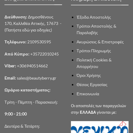
Διεύθυνση:
Δημοσθένους
Έξοδα Αποστολής
170, Καλλιθέα Αττικής, 17673 -
Τρόποι Αποστολής &
(Πατήστε εδώ για οδηγίες)
Παραλαβής
Ακυρώσεις & Επιστροφές
Τηλέφωνο:
2109530595
Τρόποι Πληρωμής
Από Κύπρο:
+35722010245
Πολιτική Cookies &
Viber:
+306940514662
Απορρήτου
Όροι Χρήσης
Email:
sales@beautyberry.gr
Θέσεις Εργασίας
Ωράριο καταστήματος:
Επικοινωνία
Τρίτη - Πέμπτη - Παρασκευή:
Οι αποστολές των παραγγελιών
στην
ΕΛΛΑΔΑ
γίνονται με:
9:00 - 21:00
Δευτέρα & Τετάρτη: