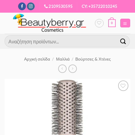
Μετάβαση
2109530595
CY: +35722010245
στο
περιεχόμενο
0
Αναζήτηση
για:
Αρχική σελίδα
/
Μαλλιά
/
Βούρτσες & Χτένες
Προσθήκη
στα
Αγαπημένα