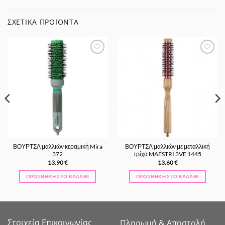
ΣΧΕΤΙΚΆ ΠΡΟΪΌΝΤΑ
Προσθήκη
Προσθήκη
στα
στα
Αγαπημένα
Αγαπημένα
ΒΟΥΡΤΣΑ μαλλιών κεραμική Mira
ΒΟΥΡΤΣΑ μαλλιών με μεταλλική
372
τρίχα MAESTRI 3VE 1445
13.90
€
13.60
€
ΠΡΟΣΘΉΚΗ ΣΤΟ ΚΑΛΆΘΙ
ΠΡΟΣΘΉΚΗ ΣΤΟ ΚΑΛΆΘΙ
Στοιχεία Επικοινωνίας
Πληρωμή & Αποστολή