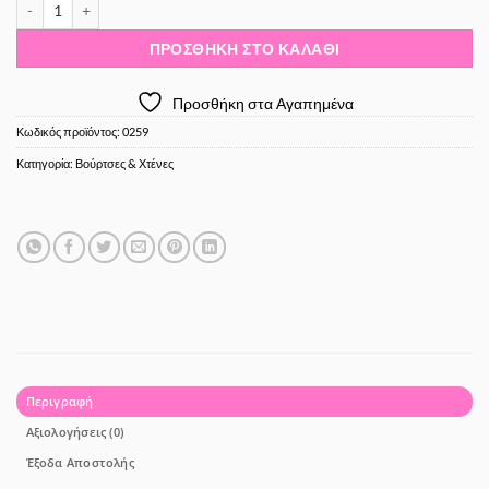
ΒΟΥΡΤΣΑ μαλλιών με συνθετική τρίχα MAESTRI 3VE 15974 ποσότητα
ΠΡΟΣΘΉΚΗ ΣΤΟ ΚΑΛΆΘΙ
Προσθήκη στα Αγαπημένα
Κωδικός προϊόντος:
0259
Κατηγορία:
Βούρτσες & Χτένες
Περιγραφή
Αξιολογήσεις (0)
Έξοδα Αποστολής