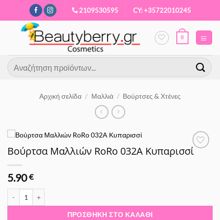
Μετάβαση
2109530595
CY: +35722010245
στο
περιεχόμενο
0
Αναζήτηση
για:
Αρχική σελίδα
/
Μαλλιά
/
Βούρτσες & Χτένες
Βούρτσα Μαλλιών RoRo 032A Κυπαρισσί
Προσθήκη
στα
Αγαπημένα
5.90
€
Βούρτσα Μαλλιών RoRo 032A Κυπαρισσί ποσότητα
ΠΡΟΣΘΉΚΗ ΣΤΟ ΚΑΛΆΘΙ