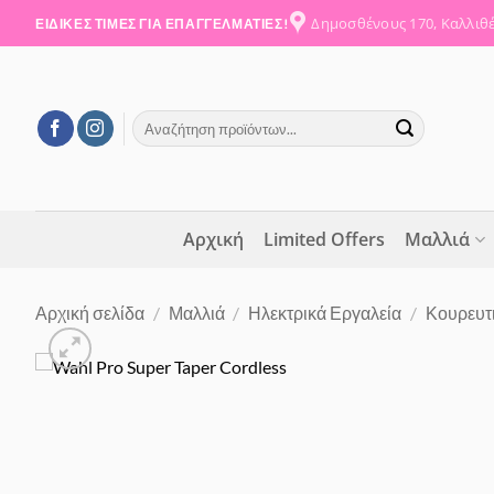
Μετάβαση
Δημοσθένους 170, Καλλιθ
ΕΙΔΙΚΕΣ ΤΙΜΕΣ ΓΙΑ ΕΠΑΓΓΕΛΜΑΤΙΕΣ!
στο
περιεχόμενο
Αναζήτηση
για:
Αρχική
Limited Offers
Μαλλιά
Αρχική σελίδα
/
Μαλλιά
/
Ηλεκτρικά Εργαλεία
/
Κουρευτι