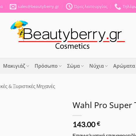
έα
sales@beautyberry.gr
Ώρες λειτουργίας
Τηλέφω
Μακιγιάζ
Πρόσωπο
Σώμα
Νύχια
Αρώματα
κές & Ξυριστικές Μηχανές
Wahl Pro Super 
Προσθήκη
143.00
στα
€
Αγαπημένα
Επαγγελματική επαναφορτιζόμ