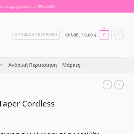
νο παραγγελιών: 2109530595
Καλάθι /
0.00
€
ΣΎΝΔΕΣΗ / ΕΓΓΡΑΦΉ
0
Ανδρική Περιποίηση
Μάρκες
Taper Cordless
ενη μηχανή που λειτουργεί με ή χωρίς καλώδιο.