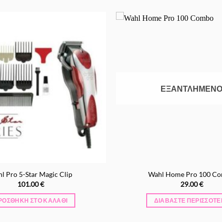
Προσθήκη
στα
Αγαπημένα
ΕΞΑΝΤΛΗΜΈΝ
l Pro 5-Star Magic Clip
Wahl Home Pro 100 C
101.00
€
29.00
€
ΡΟΣΘΉΚΗ ΣΤΟ ΚΑΛΆΘΙ
ΔΙΑΒΆΣΤΕ ΠΕΡΙΣΣΌΤΕ