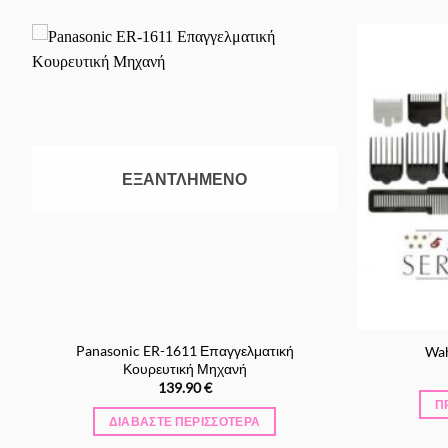
Προσθήκη
στα
Αγαπημένα
ΕΞΑΝΤΛΗΜΈΝΟ
Panasonic ER-1611 Επαγγελματική
Wah
Κουρευτική Μηχανή
139.90
€
Π
ΔΙΑΒΆΣΤΕ ΠΕΡΙΣΣΌΤΕΡΑ