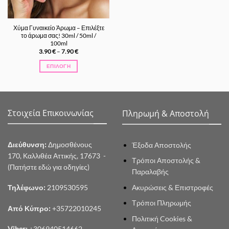
Χύμα Γυναικείο Άρωμα – Επιλέξτε
το άρωμα σας! 30ml / 50ml /
100ml
Price
3.90
€
–
7.90
€
range:
3.90 €
ΕΠΙΛΟΓΉ
through
7.90 €
Αυτό
το
προϊόν
έχει
Στοιχεία Επικοινωνίας
Πληρωμή & Αποστολή
πολλαπλές
παραλλαγές.
Οι
Διεύθυνση:
Δημοσθένους
Έξοδα Αποστολής
επιλογές
μπορούν
170, Καλλιθέα Αττικής, 17673 -
Τρόποι Αποστολής &
να
(Πατήστε εδώ για οδηγίες)
Παραλαβής
επιλεγούν
στη
Ακυρώσεις & Επιστροφές
Τηλέφωνο:
2109530595
σελίδα
Τρόποι Πληρωμής
του
Από Κύπρο:
+35722010245
προϊόντος
Πολιτική Cookies &
Viber:
+306940514662