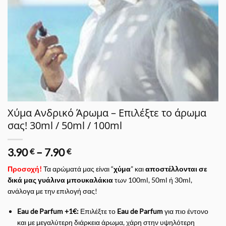
Χύμα Ανδρικό Άρωμα – Επιλέξτε το άρωμα
σας! 30ml / 50ml / 100ml
Price
3.90
–
7.90
€
€
range:
Προσοχή!
Τα αρώματά μας είναι “
χύμα
” και
αποστέλλονται σε
3.90 €
δικά μας γυάλινα μπουκαλάκια
των 100ml, 50ml ή 30ml,
through
ανάλογα με την επιλογή σας!
7.90 €
Eau de Parfum +1€:
Επιλέξτε το
Eau de Parfum
για πιο έντονο
και με μεγαλύτερη διάρκεια άρωμα, χάρη στην υψηλότερη