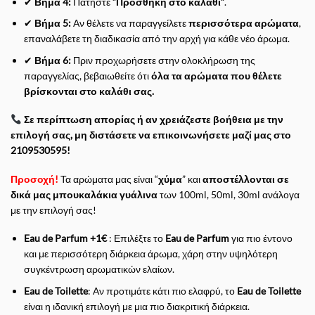
✔
Βήμα 4:
Πατήστε
“Προσθήκη στο καλάθι”
.
✔
Βήμα 5:
Αν θέλετε να παραγγείλετε
περισσότερα αρώματα
,
επαναλάβετε τη διαδικασία από την αρχή για κάθε νέο άρωμα.
✔
Βήμα 6:
Πριν προχωρήσετε στην ολοκλήρωση της
παραγγελίας, βεβαιωθείτε ότι
όλα τα αρώματα που θέλετε
βρίσκονται στο καλάθι σας.
Σε περίπτωση απορίας ή αν χρειάζεστε βοήθεια με την
επιλογή σας, μη διστάσετε να επικοινωνήσετε μαζί μας στο
2109530595!
Προσοχή!
Τα αρώματα μας είναι “
χύμα
” και
αποστέλλονται σε
δικά μας μπουκαλάκια
γυάλινα
των 100ml, 50ml, 30ml ανάλογα
με την επιλογή σας!
Eau de Parfum +1€
: Επιλέξτε το
Eau de Parfum
για πιο έντονο
και με περισσότερη διάρκεια άρωμα, χάρη στην υψηλότερη
συγκέντρωση αρωματικών ελαίων.
Eau de Toilette
: Αν προτιμάτε κάτι πιο ελαφρύ, το
Eau de Toilette
είναι η ιδανική επιλογή με μια πιο διακριτική διάρκεια.