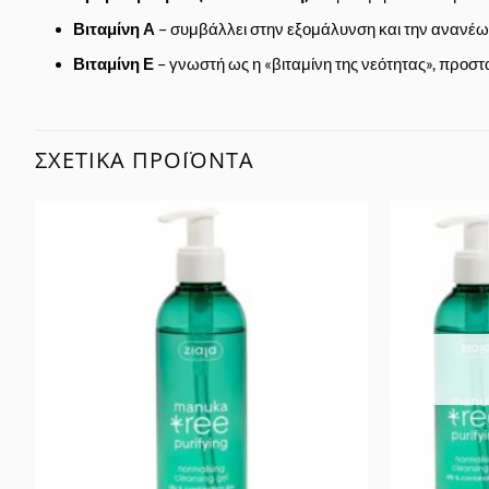
Βιταμίνη Α
– συμβάλλει στην εξομάλυνση και την ανανέω
Βιταμίνη Ε
– γνωστή ως η «βιταμίνη της νεότητας», προστα
ΣΧΕΤΙΚΆ ΠΡΟΪΌΝΤΑ
Προσθήκη
στα
Αγαπημένα