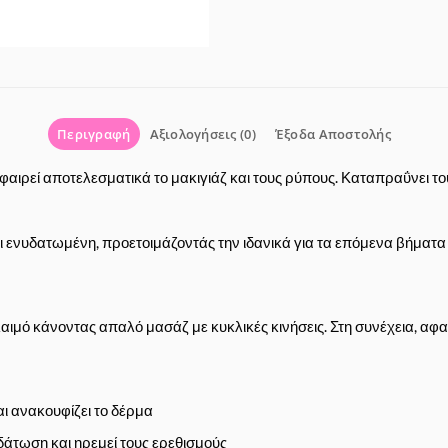
Περιγραφή
Αξιολογήσεις (0)
Έξοδα Αποστολής
ρεί αποτελεσματικά το μακιγιάζ και τους ρύπους. Καταπραΰνει τους
 ενυδατωμένη, προετοιμάζοντάς την ιδανικά για τα επόμενα βήματα
ό κάνοντας απαλό μασάζ με κυκλικές κινήσεις. Στη συνέχεια, αφαιρ
ι ανακουφίζει το δέρμα
άτωση και ηρεμεί τους ερεθισμούς