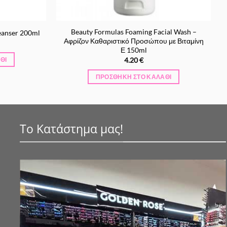
Beauty Formulas Foaming Facial Wash –
leanser 200ml
Αφρίζον Καθαριστικό Προσώπου με Βιταμίνη
ρέχουσα
Ε 150ml
μή
4.20
€
ΘΙ
ναι:
.00 €.
ΠΡΟΣΘΉΚΗ ΣΤΟ ΚΑΛΆΘΙ
Το Κατάστημα μας!