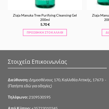
r
Ziaja Manuka Tree Purifying Cleansing Gel
Ziaja Manu
200ml
200
5.70
€
ΠΡΟΣΘΉΚΗ ΣΤΟ ΚΑΛΆΘΙ
Δ
Στοιχεία Επικοινωνίας
Διεύθυνση:
Δημοσθένους 170, Καλλιθέα Αττικής, 17673 -
(Πατήστε εδώ για οδηγίες)
Τηλέφωνο:
2109530595
Από Κύπρο:
+35722010245