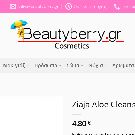
έα
sales@beautyberry.gr
Ώρες λειτουργίας
Τηλέφω
Μακιγιάζ
Πρόσωπο
Σώμα
Νύχια
Αρώματα
Ziaja Aloe Clean
Προσθήκη
4.80
στα
€
Αγαπημένα
Καθαριστικό γαλάκτωμα προσ