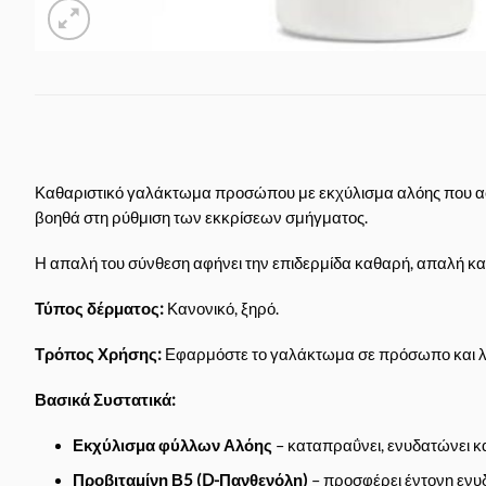
Καθαριστικό γαλάκτωμα προσώπου με εκχύλισμα αλόης που αφαι
βοηθά στη ρύθμιση των εκκρίσεων σμήγματος.
Η απαλή του σύνθεση αφήνει την επιδερμίδα καθαρή, απαλή και
Τύπος δέρματος:
Κανονικό, ξηρό.
Τρόπος Χρήσης:
Εφαρμόστε το γαλάκτωμα σε πρόσωπο και λαιμ
Βασικά Συστατικά:
Εκχύλισμα φύλλων Αλόης
– καταπραΰνει, ενυδατώνει κα
Προβιταμίνη Β5 (D-Πανθενόλη)
– προσφέρει έντονη ενυδ