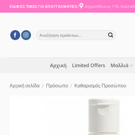
Μετάβαση
Δημοσθένους 170, Καλλιθ
ΕΙΔΙΚΕΣ ΤΙΜΕΣ ΓΙΑ ΕΠΑΓΓΕΛΜΑΤΙΕΣ!
στο
περιεχόμενο
Αναζήτηση
για:
Αρχική
Limited Offers
Μαλλιά
Αρχική σελίδα
/
Πρόσωπο
/
Καθαρισμός Προσώπου