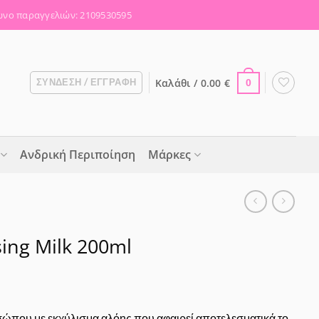
νο παραγγελιών: 2109530595
Καλάθι /
0.00
€
ΣΎΝΔΕΣΗ / ΕΓΓΡΑΦΉ
0
Ανδρική Περιποίηση
Μάρκες
sing Milk 200ml
ώπου με εκχύλισμα αλόης που αφαιρεί αποτελεσματικά το