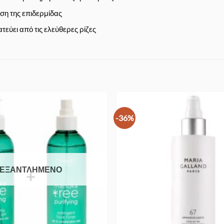
ση της επιδερμίδας
τεύει από τις ελεύθερες ρίζες
-36%
Προσθήκη
στα
Αγαπημένα
ΕΞΑΝΤΛΗΜΈΝΟ